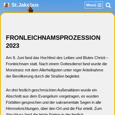
St.Jakobus
Menü
Zum
Inhalt
springen
FRONLEICHNAMSPROZESSION
2023
Am 8. Juni fand das Hochfest des Leibes und Blutes Christi –
Fronleichnam statt. Nach einem Gottesdienst fand wurde die
Monstranz mit dem Allerheiligsten unter reger Anteilnahme
der Bevölkerung durch die Straßen begleitet.
An drei festlich geschmückten Außenaltären wurde ein
Abschnitt aus dem Evangelium vorgetragen, es wurden
Fürbitten gesprochen und der sakramentale Segen in alle
Himmelsrichtungen, über den Ort und die Flur erteilt. Zum
Abschluss fand die letzte Station in der festlich