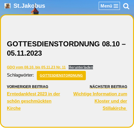
St.Jakobus
Menü
Zum
Inhalt
springen
GOTTESDIENSTORDNUNG 08.10 –
05.11.2023
GDO vom 08.10. bis 05.11.23 Nr. 11
Herunterladen
Schlagwörter:
GOTTESDIENSTORDNUNG
VORHERIGER BEITRAG
NÄCHSTER BEITRAG
Erntedankfest 2023 in der
Wichtige Information zum
schön geschmückten
Kloster und der
Kirche
Stillakirche