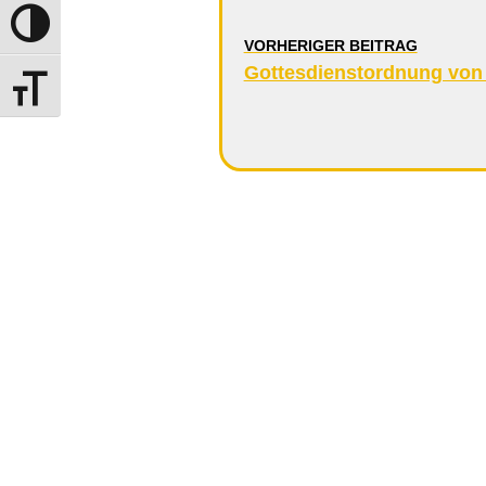
Umschalten auf hohe Kontraste
VORHERIGER BEITRAG
Gottesdienstordnung von 1
Schrift vergrößern