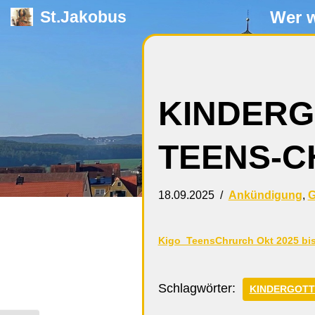
Wer w
St.Jakobus
Zum
Inhalt
springen
KINDERG
TEENS-
18.09.2025
Ankündigung
,
G
Kigo_TeensChrurch Okt 2025 bis
Schlagwörter:
KINDERGOTT