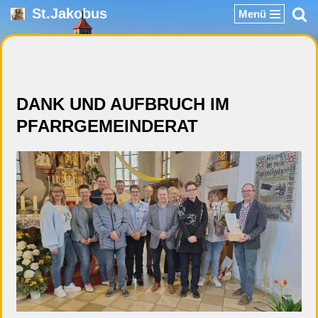
St.Jakobus
Menü
Zum
Inhalt
springen
DANK UND AUFBRUCH IM
PFARRGEMEINDERAT