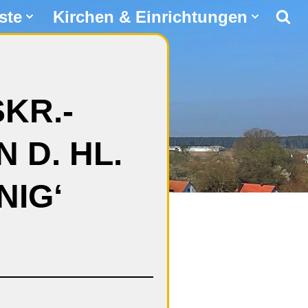
ste
Kirchen & Einrichtungen
SKR.-
 D. HL.
NIG‘