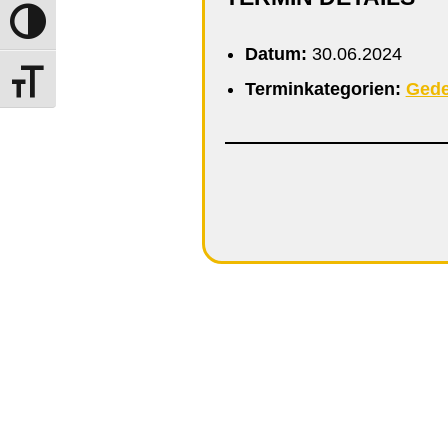
Umschalten auf hohe Kontraste
Datum:
30.06.2024
Schrift vergrößern
Terminkategorien:
Gede