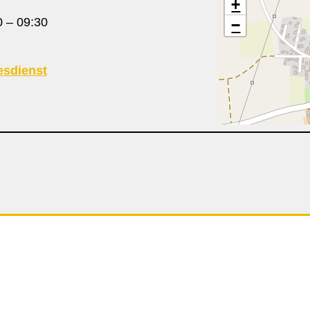
+
0
–
09:30
−
esdienst