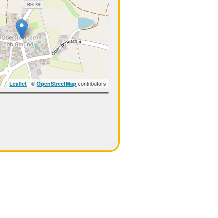
| ©
contributors
Leaflet
OpenStreetMap