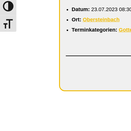
Umschalten auf hohe Kontraste
Datum:
23.07.2023 08:3
Ort:
Obersteinbach
Schrift vergrößern
Terminkategorien:
Gott