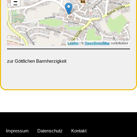
−
| ©
contributors
Leaflet
OpenStreetMap
zur Göttlichen Barmherzigkeit
Neve
| Präsentiert von
WordPress
Impressum
Datenschutz
Kontakt