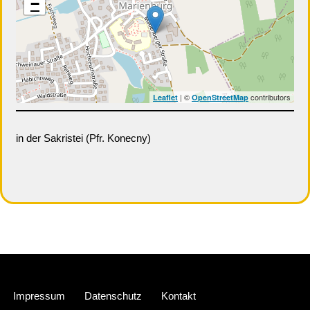
−
| ©
contributors
Leaflet
OpenStreetMap
in der Sakristei (Pfr. Konecny)
Neve
| Präsentiert von
WordPress
Impressum
Datenschutz
Kontakt