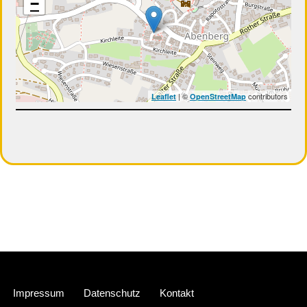
−
| ©
contributors
Leaflet
OpenStreetMap
Neve
| Präsentiert von
WordPress
Impressum
Datenschutz
Kontakt