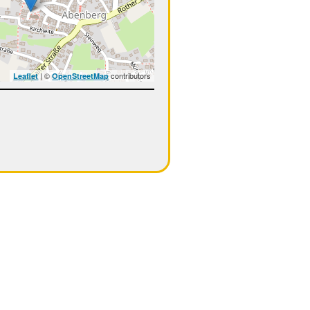
| ©
contributors
Leaflet
OpenStreetMap