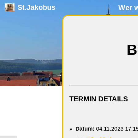
Wer w
St.Jakobus
Zum
Inhalt
springen
B
TERMIN DETAILS
Datum:
04.11.2023 17:1