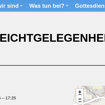
ir sind
Was tun bei?
Gottesdien
EICHTGELEGENHE
+
5
–
17:25
−