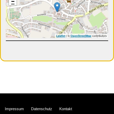
−
| ©
contributors
Leaflet
OpenStreetMap
Neve
| Präsentiert von
WordPress
Impressum
Datenschutz
Kontakt