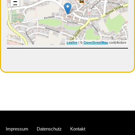
−
| ©
contributors
Leaflet
OpenStreetMap
Neve
| Präsentiert von
WordPress
Impressum
Datenschutz
Kontakt