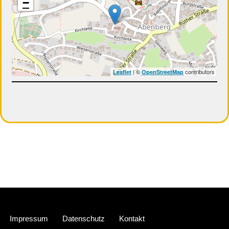
−
| ©
contributors
Leaflet
OpenStreetMap
Neve
| Präsentiert von
WordPress
Impressum
Datenschutz
Kontakt