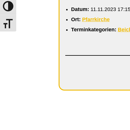
Umschalten auf hohe Kontraste
Datum:
11.11.2023 17:1
Ort:
Pfarrkirche
Schrift vergrößern
Terminkategorien:
Beic