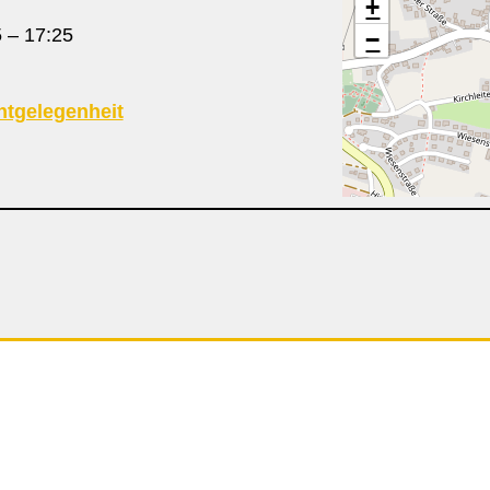
+
5
–
17:25
−
htgelegenheit