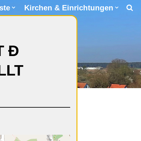
ste
Kirchen & Einrichtungen
T Ð
LLT