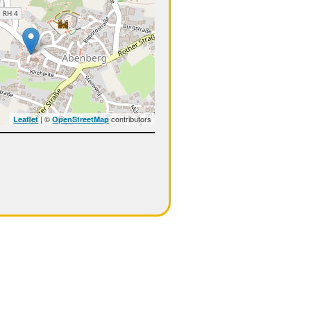
| ©
contributors
Leaflet
OpenStreetMap