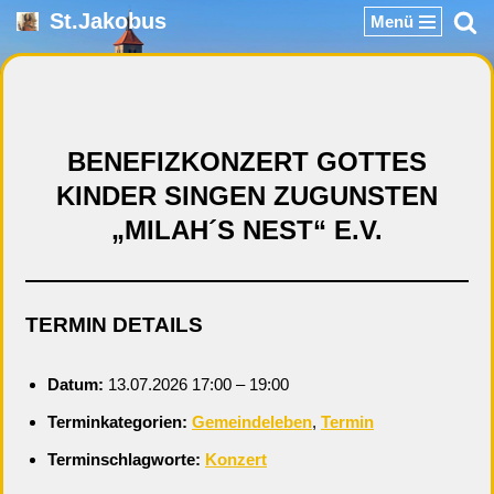
St.Jakobus
Menü
Zum
Inhalt
springen
BENEFIZKONZERT GOTTES
KINDER SINGEN ZUGUNSTEN
„MILAH´S NEST“ E.V.
TERMIN DETAILS
Datum:
13.07.2026 17:00
–
19:00
Terminkategorien:
Gemeindeleben
,
Termin
Terminschlagworte:
Konzert