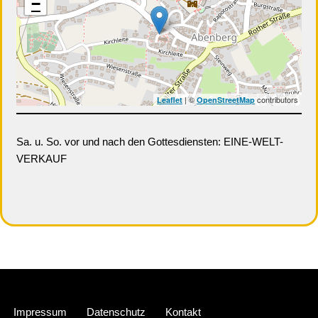
−
| ©
contributors
Leaflet
OpenStreetMap
Sa. u. So. vor und nach den Gottesdiensten: EINE-WELT-
VERKAUF
Neve
| Präsentiert von
WordPress
Impressum
Datenschutz
Kontakt