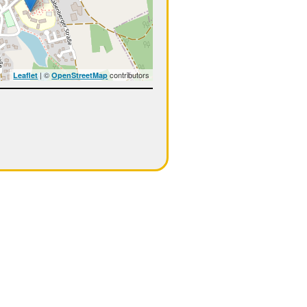
| ©
contributors
Leaflet
OpenStreetMap