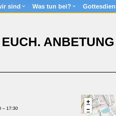
ir sind
Was tun bei?
Gottesdien
EUCH. ANBETUNG
+
0
–
17:30
−