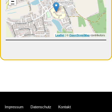
−
| ©
contributors
Leaflet
OpenStreetMap
Neve
| Präsentiert von
WordPress
Impressum
Datenschutz
Kontakt