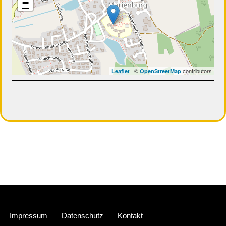
−
| ©
contributors
Leaflet
OpenStreetMap
Neve
| Präsentiert von
WordPress
Impressum
Datenschutz
Kontakt