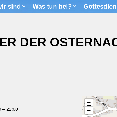
ir sind
Was tun bei?
Gottesdien
IER DER OSTERNA
+
0
–
22:00
−