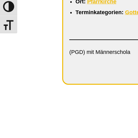
Ort:
Pfarrkirche
Umschalten auf hohe Kontraste
Terminkategorien:
Gott
Schrift vergrößern
(PGD) mit Männerschola