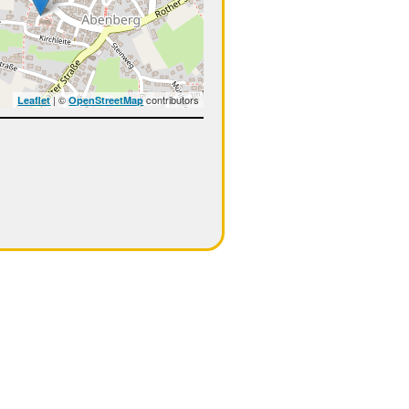
| ©
contributors
Leaflet
OpenStreetMap