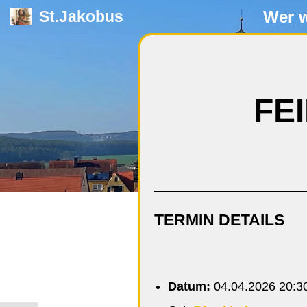
Wer w
St.Jakobus
Zum
Inhalt
springen
FE
TERMIN DETAILS
Datum:
04.04.2026 20:3