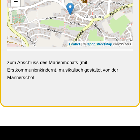
−
| ©
contributors
Leaflet
OpenStreetMap
zum Abschluss des Marienmonats (mit
Erstkommunionkindern), musikalisch gestaltet von der
Männerschol
Neve
| Präsentiert von
WordPress