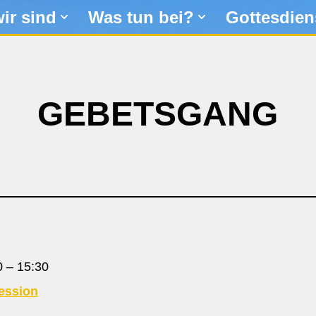
ir sind
Was tun bei?
Gottesdien
GEBETSGANG
0
–
15:30
ession