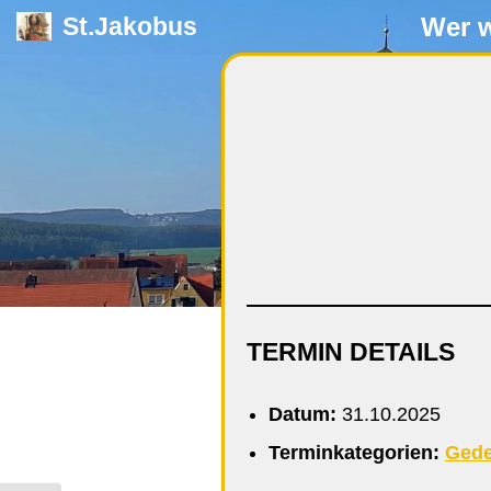
Wer w
St.Jakobus
Zum
Inhalt
springen
TERMIN DETAILS
Datum:
31.10.2025
Terminkategorien:
Gede