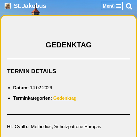
St.Jakobus
Menü
Zum
Inhalt
springen
GEDENKTAG
TERMIN DETAILS
Datum:
14.02.2026
Terminkategorien:
Gedenktag
Hll. Cyrill u. Methodius, Schutzpatrone Europas