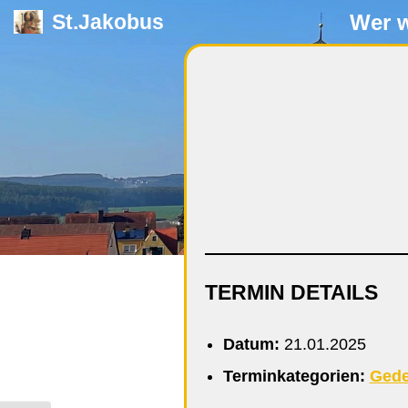
Wer w
St.Jakobus
Zum
Inhalt
springen
TERMIN DETAILS
Datum:
21.01.2025
Terminkategorien:
Gede