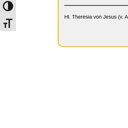
Umschalten auf hohe Kontraste
Hl. Theresia von Jesus (v. A
Schrift vergrößern