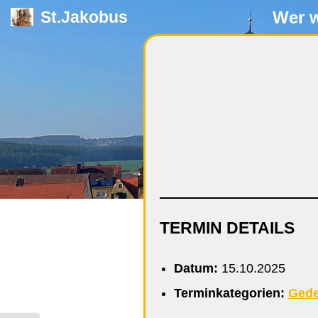
Wer w
St.Jakobus
Zum
Inhalt
springen
TERMIN DETAILS
Datum:
15.10.2025
Terminkategorien:
Gede