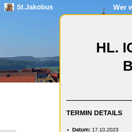
Wer w
St.Jakobus
Zum
Inhalt
springen
HL. 
B
TERMIN DETAILS
Datum:
17.10.2023