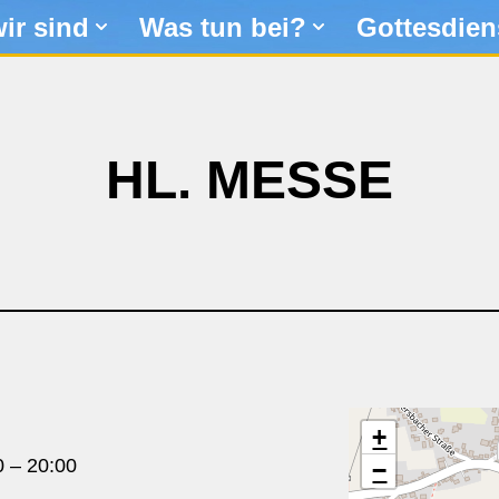
ir sind
Was tun bei?
Gottesdien
HL. MESSE
+
0
–
20:00
−