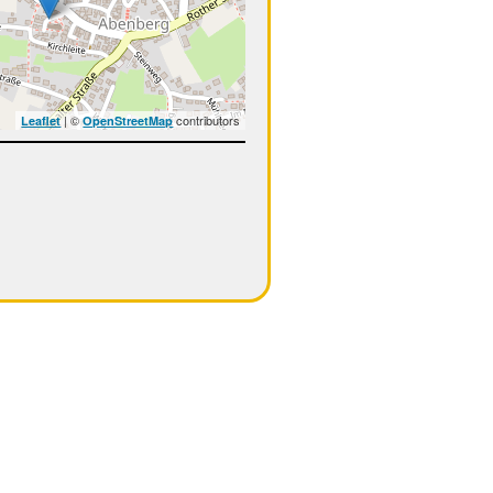
| ©
contributors
Leaflet
OpenStreetMap