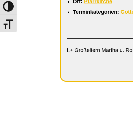
Ort:
Pfarrkirche
Umschalten auf hohe Kontraste
Terminkategorien:
Gott
Schrift vergrößern
f.+ Großeltern Martha u. R