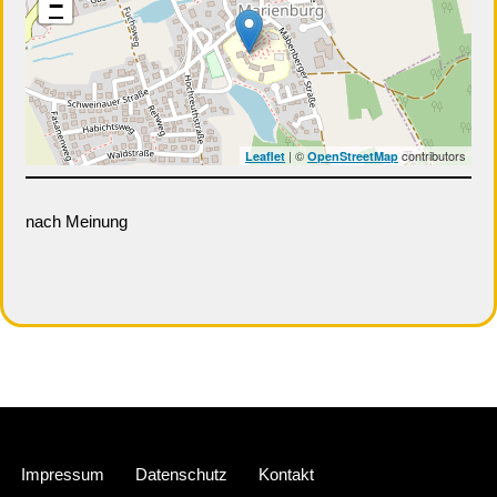
−
| ©
contributors
Leaflet
OpenStreetMap
nach Meinung
Neve
| Präsentiert von
WordPress
Impressum
Datenschutz
Kontakt