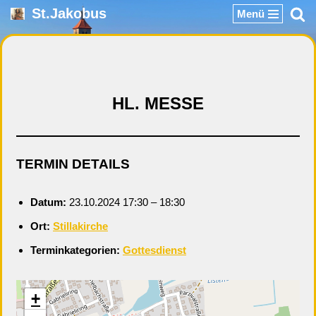
St.Jakobus
Menü
Zum
Inhalt
springen
HL. MESSE
TERMIN DETAILS
Datum:
23.10.2024 17:30
–
18:30
Ort:
Stillakirche
Terminkategorien:
Gottesdienst
+