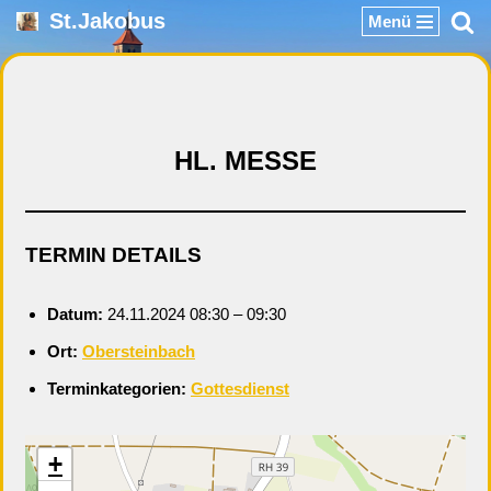
St.Jakobus
Menü
Zum
Inhalt
springen
HL. MESSE
TERMIN DETAILS
Datum:
24.11.2024 08:30
–
09:30
Ort:
Obersteinbach
Terminkategorien:
Gottesdienst
+