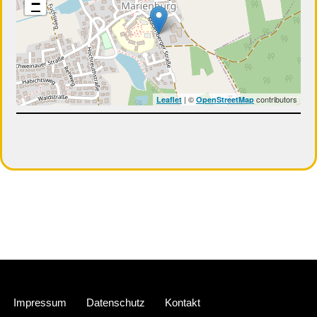
−
| ©
contributors
Leaflet
OpenStreetMap
Neve
| Präsentiert von
WordPress
Impressum
Datenschutz
Kontakt