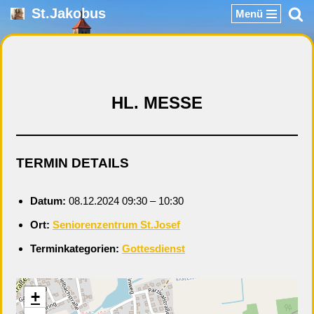
St.Jakobus
Menü
Zum
Inhalt
springen
HL. MESSE
TERMIN DETAILS
Datum:
08.12.2024 09:30
–
10:30
Ort:
Seniorenzentrum St.Josef
Terminkategorien:
Gottesdienst
+