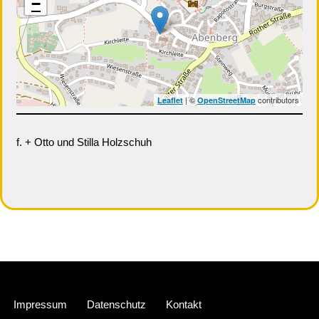
−
| ©
contributors
Leaflet
OpenStreetMap
f. + Otto und Stilla Holzschuh
Neve
| Präsentiert von
WordPress
Impressum
Datenschutz
Kontakt