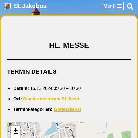
St.Jakobus
Menü
Zum
Inhalt
springen
HL. MESSE
TERMIN DETAILS
Datum:
15.12.2024 09:30
–
10:30
Ort:
Seniorenzentrum St.Josef
Terminkategorien:
Gottesdienst
+