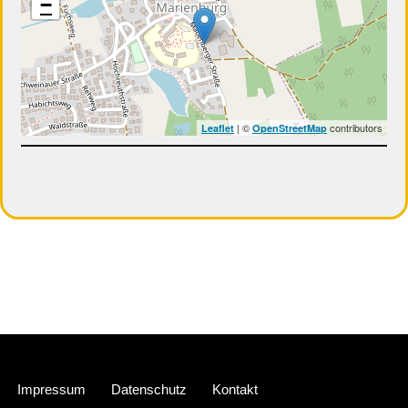
−
| ©
contributors
Leaflet
OpenStreetMap
Neve
| Präsentiert von
WordPress
Impressum
Datenschutz
Kontakt