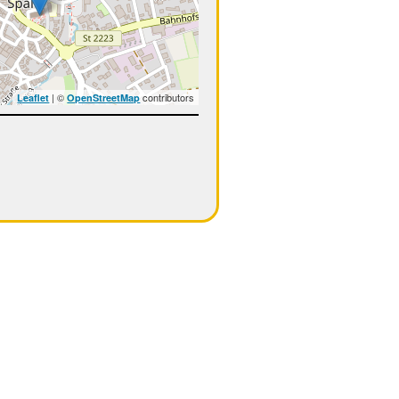
| ©
contributors
Leaflet
OpenStreetMap