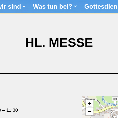
ir sind
Was tun bei?
Gottesdien
HL. MESSE
+
0
–
11:30
−