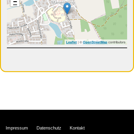
−
| ©
contributors
Leaflet
OpenStreetMap
Neve
| Präsentiert von
WordPress
Impressum
Datenschutz
Kontakt