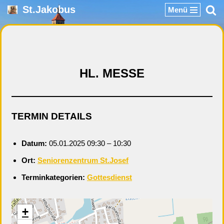
St.Jakobus
Menü
Zum
Inhalt
springen
HL. MESSE
TERMIN DETAILS
Datum:
05.01.2025 09:30
–
10:30
Ort:
Seniorenzentrum St.Josef
Terminkategorien:
Gottesdienst
+