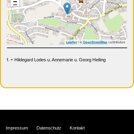
−
| ©
contributors
Leaflet
OpenStreetMap
f. + Hildegard Lodes u. Annemarie u. Georg Heiling
Neve
| Präsentiert von
WordPress
Impressum
Datenschutz
Kontakt