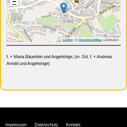
−
| ©
contributors
Leaflet
OpenStreetMap
f. + Maria Bäuerlein und Angehörige, (m. Gd. f. + Andreas
Arnold und Angehörige)
Neve
| Präsentiert von
WordPress
Impressum
Datenschutz
Kontakt