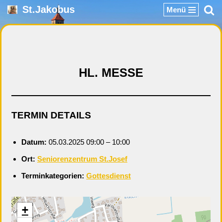
St.Jakobus
Menü
Zum
Inhalt
springen
HL. MESSE
TERMIN DETAILS
Datum:
05.03.2025 09:00
–
10:00
Ort:
Seniorenzentrum St.Josef
Terminkategorien:
Gottesdienst
+