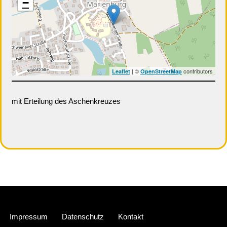
−
| ©
contributors
Leaflet
OpenStreetMap
mit Erteilung des Aschenkreuzes
Neve
| Präsentiert von
WordPress
Impressum
Datenschutz
Kontakt