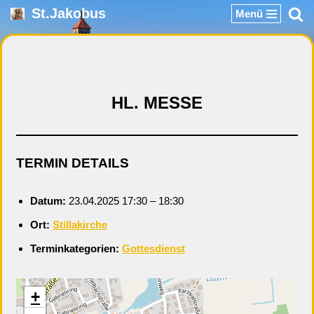
St.Jakobus
Menü
Zum
Inhalt
springen
HL. MESSE
TERMIN DETAILS
Datum:
23.04.2025 17:30
–
18:30
Ort:
Stillakirche
Terminkategorien:
Gottesdienst
+