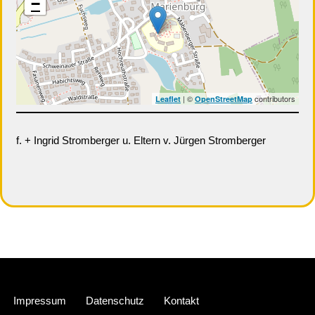
−
| ©
contributors
Leaflet
OpenStreetMap
f. + Ingrid Stromberger u. Eltern v. Jürgen Stromberger
Neve
| Präsentiert von
WordPress
Impressum
Datenschutz
Kontakt