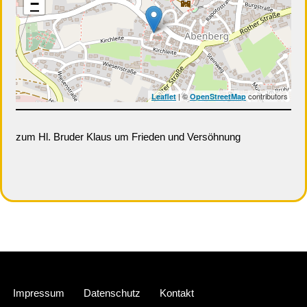
−
| ©
contributors
Leaflet
OpenStreetMap
zum Hl. Bruder Klaus um Frieden und Versöhnung
Neve
| Präsentiert von
WordPress
Impressum
Datenschutz
Kontakt