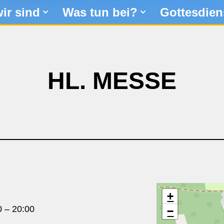
ir sind
Was tun bei?
Gottesdien
HL. MESSE
+
0
–
20:00
−