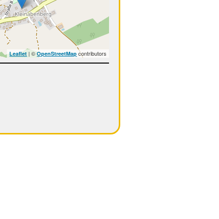
| ©
contributors
Leaflet
OpenStreetMap