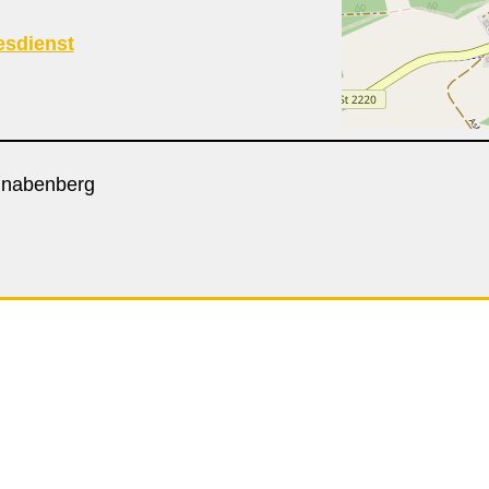
esdienst
einabenberg