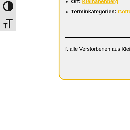
Ort:
Kleinabenberg
Umschalten auf hohe Kontraste
Terminkategorien:
Gott
Schrift vergrößern
f. alle Verstorbenen aus Kl