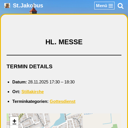
St.Jakobus
Menü
Zum
Inhalt
springen
HL. MESSE
TERMIN DETAILS
Datum:
28.11.2025 17:30
–
18:30
Ort:
Stillakirche
Terminkategorien:
Gottesdienst
+