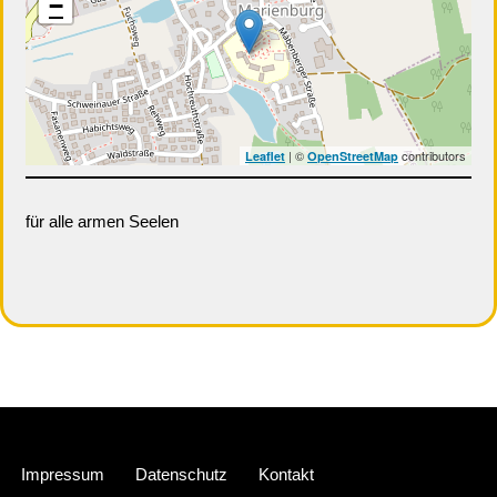
−
| ©
contributors
Leaflet
OpenStreetMap
für alle armen Seelen
Neve
| Präsentiert von
WordPress
Impressum
Datenschutz
Kontakt