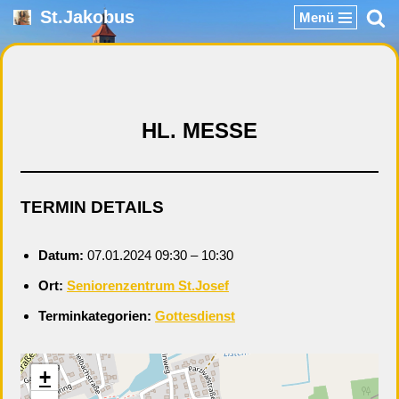
St.Jakobus
Menü
Zum
Inhalt
springen
HL. MESSE
TERMIN DETAILS
Datum:
07.01.2024 09:30
–
10:30
Ort:
Seniorenzentrum St.Josef
Terminkategorien:
Gottesdienst
+