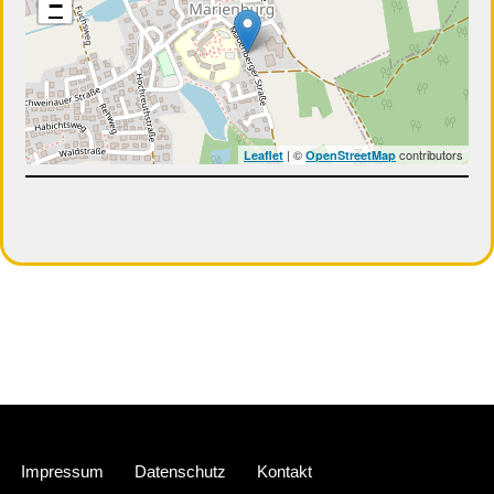
−
| ©
contributors
Leaflet
OpenStreetMap
Neve
| Präsentiert von
WordPress
Impressum
Datenschutz
Kontakt