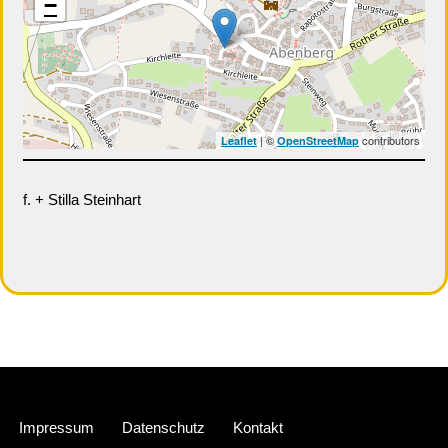
−
| ©
contributors
Leaflet
OpenStreetMap
f. + Stilla Steinhart
Neve
| Präsentiert von
WordPress
Impressum
Datenschutz
Kontakt