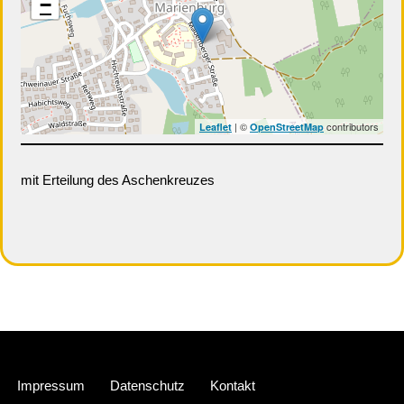
−
| ©
contributors
Leaflet
OpenStreetMap
mit Erteilung des Aschenkreuzes
Neve
| Präsentiert von
WordPress
Impressum
Datenschutz
Kontakt