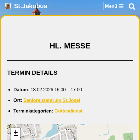
St.Jakobus
Menü
Zum
Inhalt
springen
HL. MESSE
TERMIN DETAILS
Datum:
18.02.2026 16:00
–
17:00
Ort:
Seniorenzentrum St.Josef
Terminkategorien:
Gottesdienst
+