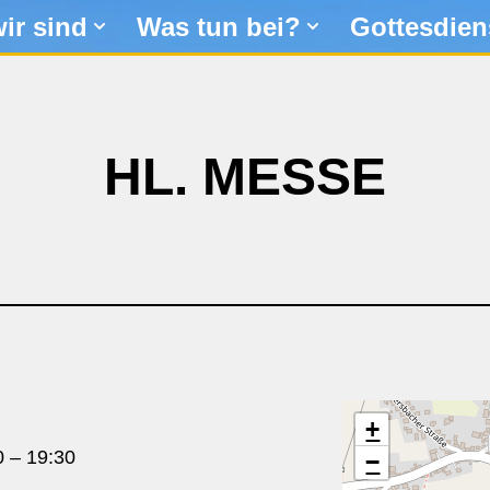
ir sind
Was tun bei?
Gottesdien
HL. MESSE
+
0
–
19:30
−