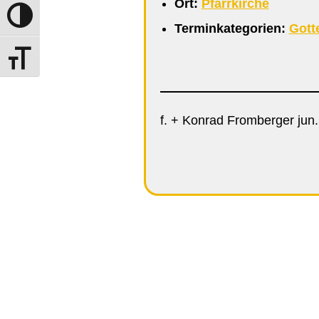
Ort:
Pfarrkirche
Umschalten auf hohe Kontraste
Terminkategorien:
Gott
Schrift vergrößern
f. + Konrad Fromberger jun.