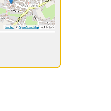
| ©
contributors
Leaflet
OpenStreetMap