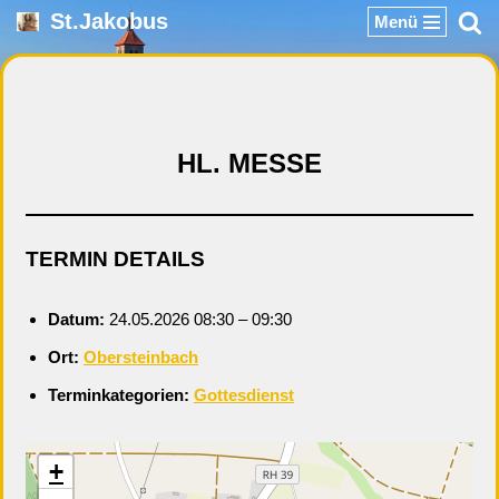
St.Jakobus
Menü
Zum
Inhalt
springen
HL. MESSE
TERMIN DETAILS
Datum:
24.05.2026 08:30
–
09:30
Ort:
Obersteinbach
Terminkategorien:
Gottesdienst
+