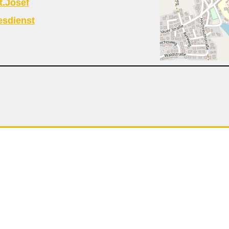
t.Josef
esdienst