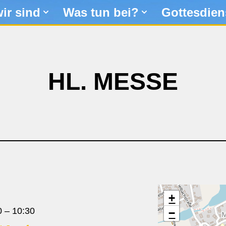
ir sind
Was tun bei?
Gottesdien
HL. MESSE
+
0
–
10:30
−