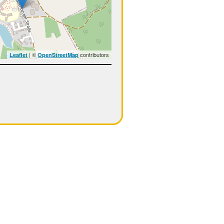
| ©
contributors
Leaflet
OpenStreetMap