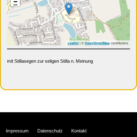
−
| ©
contributors
Leaflet
OpenStreetMap
mit Stillasegen zur seligen Stilla n. Meinung
Neve
| Präsentiert von
WordPress
Impressum
Datenschutz
Kontakt