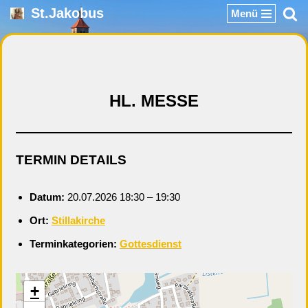
St.Jakobus
Menü
Zum
Inhalt
springen
HL. MESSE
TERMIN DETAILS
Datum:
20.07.2026 18:30
–
19:30
Ort:
Stillakirche
Terminkategorien:
Gottesdienst
+