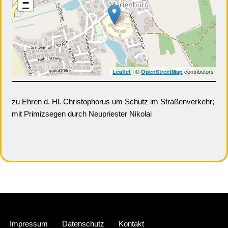
−
| ©
contributors
Leaflet
OpenStreetMap
zu Ehren d. Hl. Christophorus um Schutz im Straßenverkehr;
mit Primizsegen durch Neupriester Nikolai
Neve
| Präsentiert von
WordPress
Impressum
Datenschutz
Kontakt